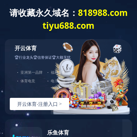
Toggle
naviga
电话
当前位置：
足球网-足球(中国)
<
人力资源
<
人才理念
人力
资源
邮箱