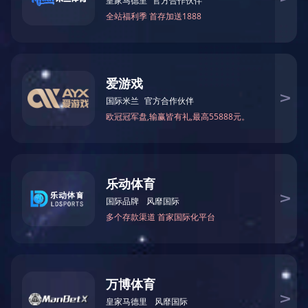
期间，得到各地交流访对我司新品