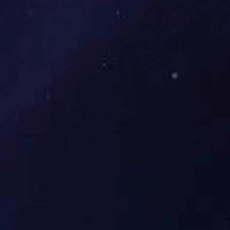
G500五偏心旋转阀是足球网-足球
(中国) 集团经过长时间研发和测试的
结晶，旨在解决行业和市场中存在阀
门的挑战问题。该产品凭借其独特的
功能和创新点，成功地在市场上引起
了广泛关注。