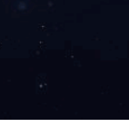
在申请专利的过程中，足球网-足
球(中国) 集团的研发团队与专利顾问
团队紧密合作，确保了专利申请的顺
利进行。该专利的获得，不仅为
G500五偏心旋转阀
提供了法律保
护，也增强了公司激烈的市场竞争中
的竞争力。