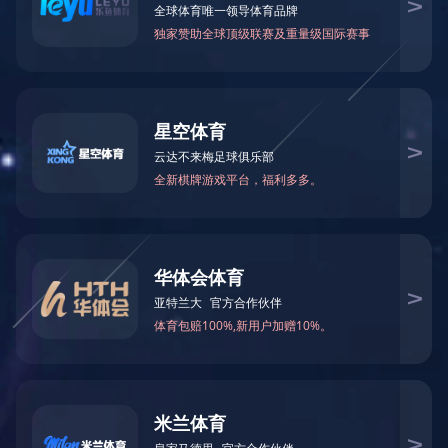
旋转阀” 促进“管网”建设新“航”标
作者：张翼横、黄博莘 2026.05.27 20:40
新年初始，足球网-足球(中国) 集
团营销中心应各地设计院与终端客户
邀请，奔赴各地实物交流
新品“五偏
心旋转阀”
及
升级版“三偏心全金属硬
密封蝶阀”
。